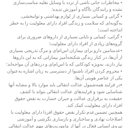
 مخاطرات جانی ناشی از تردد با وسایل نقلیه مناسب‌سازی
نشده و رانندگان ناآگاه و آموزش ندیده؛
 گرانی و کمیابی بسیاری از لوازم بهداشتی و توانبخشی،
ه‌گونه‌ای که سلامت و زندگی افراد دارای معلولیت را به خطر
نداخته است؛
 گرانی، کمیابی و نایابی بسیاری از داروهای ضروری برای
روه‌های زیادی از افراد دارای معلولیت؛
عدمتامین دارو برای بیماران اس‌ام‌ای و مرگ تدریجی بسیاری
ز آن‌ها، در کنار زندگی شکنجه‌آمیز بیمارانی که به این داروها
یاز دارند، به‌ویژه کودکانی که با اس‌ام‌ای و دردهای آن مواجه‌اند؛
 محروم کردن افراد ناشنوا از دسترسی به زبان اشاره به‌عنوان
کی از عناصر هویتی آن‌ها.
️در فرایند همه‌شمول عدالت انتقالی باید موارد بالا و مشابه آنها
ناسایی شود و فرایندهای عدالت انتقالی بتواند با کشف
قیقت به برقراری عدالت و جبران خسارت به نقض حقوق
فراد دارای معلولیت کمک کند.
مچنین تضمین‌عدم تکرار نقض حقوق افردا دارای معلولیت با
صلاحات نهادی و ساختاری و بازسازی نگرشی و آموزشی
یروی انسانی فعال در آنها از ماموریت‌های مهم عدالت انتقالی