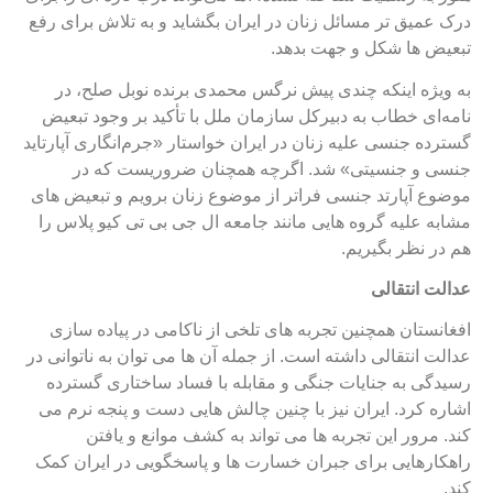
رک عمیق تر مسائل زنان در ایران بگشاید و به تلاش برای رفع
بعیض ها شکل و جهت بدهد.
ه ویژه اینکه چندی پیش نرگس محمدی برنده نوبل صلح، در
امه‌ای خطاب به دبیرکل سازمان ملل با تأکید بر وجود تبعیض
سترده جنسی علیه زنان در ایران خواستار «جرم‌انگاری آپارتاید
نسی و جنسیتی» شد. اگرچه همچنان ضروریست که در
وضوع آپارتد جنسی فراتر از موضوع زنان برویم و تبعیض های
شابه علیه گروه هایی مانند جامعه ال جی بی تی کیو پلاس را
م در نظر بگیریم.
دالت انتقالی
فغانستان همچنین تجربه های تلخی از ناکامی در پیاده سازی
دالت انتقالی داشته است. از جمله آن ها می توان به ناتوانی در
سیدگی به جنایات جنگی و مقابله با فساد ساختاری گسترده
شاره کرد. ایران نیز با چنین چالش هایی دست و پنجه نرم می
ند. مرور این تجربه ها می تواند به کشف موانع و یافتن
اهکارهایی برای جبران خسارت ها و پاسخگویی در ایران کمک
ند.