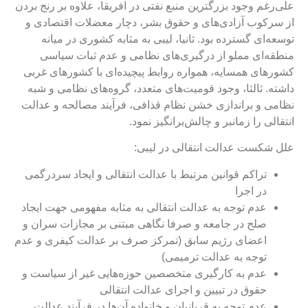
لی‌رغم وجود بزرگترین منبع نفتی در افریقا، علاوه ‌بر رنج بردن
ز سرکوب آزادی‌های و حقوق بشر، دچار معضلات اقتصادی و
وسعه‌ای گسترده بود. ثانیا، لیبی به مثابه کشوری در میانه
نطقه‌ای مملو از درگیری‌های نظامی و عدم ثبات سیاسی
شورهای همسایه، همواره روابط پیچیده‌ای با کشورهای غربی
اشته. ثالثا، وجود قومیت‌های متعدد، گروه‌های نظامی و شبه
ظامی و براندازی خشن نظام قذافی، فرآیند مصالحه و عدالت
نتقالی را زمانبر و چالش‌برانگیز نمود.
لل شکست عدالت انتقالی در لیبی:
تراکم قوانین مرتبط با عدالت انتقالی و ایجاد سردرگمی
در اجرا
عدم توجه به عدالت انتقالی به مثابه مفهومی جهت ایجاد
صلح در جامعه و صرفا نگاهی مبتنی بر مجازات سران و
اعضای رژیم سابق (تمرکز صرف بر عدالت کیفری و عدم
توجه به عدالت ترمیمی)
عدم به کارگیری متخصصین حوزه‌هایی غیر از سیاست و
حقوق در تبیین و اجرای عدالت انتقالی
عدم توجه به قربانیان و خانواده آن‌ها در فرآیند عدالت