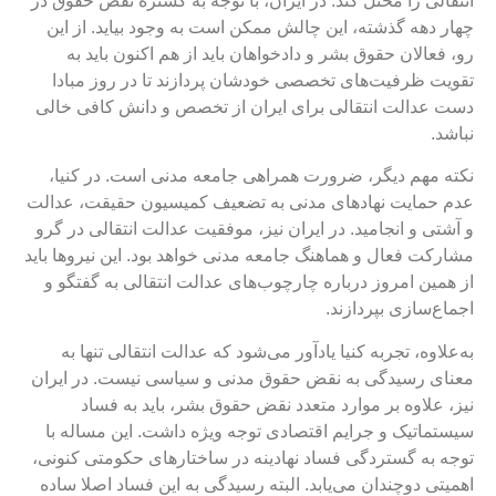
نتقالی را مختل کند. در ایران، با توجه به گستره نقض حقوق در
هار دهه گذشته، این چالش ممکن است به وجود بیاید. از این
و، فعالان حقوق بشر و دادخواهان باید از هم اکنون باید به
قویت ظرفیت‌های تخصصی خودشان پردازند تا در روز مبادا
ست عدالت انتقالی برای ایران از تخصص و دانش کافی خالی
باشد.
کته مهم دیگر، ضرورت همراهی جامعه مدنی است. در کنیا،
دم حمایت نهادهای مدنی به تضعیف کمیسیون حقیقت، عدالت
 آشتی و انجامید. در ایران نیز، موفقیت عدالت انتقالی در گرو
شارکت فعال و هماهنگ جامعه مدنی خواهد بود. این نیروها باید
ز همین امروز درباره چارچوب‌های عدالت انتقالی به گفتگو و
جماع‌سازی بپردازند.
ه‌علاوه، تجربه کنیا یادآور می‌شود که عدالت انتقالی تنها به
عنای رسیدگی به نقض حقوق مدنی و سیاسی نیست. در ایران
یز، علاوه بر موارد متعدد نقض حقوق بشر، باید به فساد
یستماتیک و جرایم اقتصادی توجه ویژه داشت. این مساله با
وجه به گستردگی فساد نهادینه در ساختارهای حکومتی کنونی،
همیتی دوچندان می‌یابد. البته رسیدگی به این فساد اصلا ساده